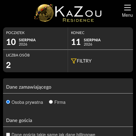
Menu
POCZĄTEK
KONIEC
10
11
SIERPNIA
SIERPNIA
2026
2026
LICZBA OSÓB
2
FILTRY
Dane zamawiającego
Osoba prywatna
Firma
Dane gościa
Dane gościa takie same jak dane billingowe