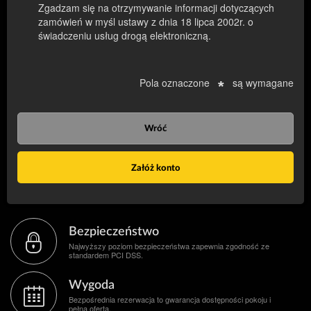
Zgadzam się na otrzymywanie informacji dotyczących
zamówień w myśl ustawy z dnia 18 lipca 2002r. o
świadczeniu usług drogą elektroniczną.
Pola oznaczone
są wymagane
*
Wróć
Załóż konto
Bezpieczeństwo
Najwyższy poziom bezpieczeństwa zapewnia zgodność ze
standardem PCI DSS.
Wygoda
Bezpośrednia rezerwacja to gwarancja dostępności pokoju i
pełna oferta.