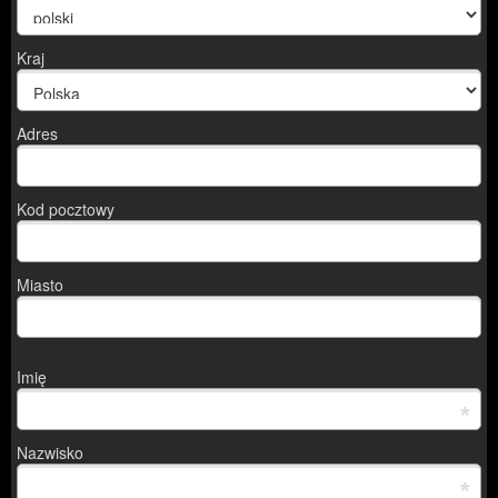
Kraj
Adres
Kod pocztowy
Miasto
Imię
*
Nazwisko
*